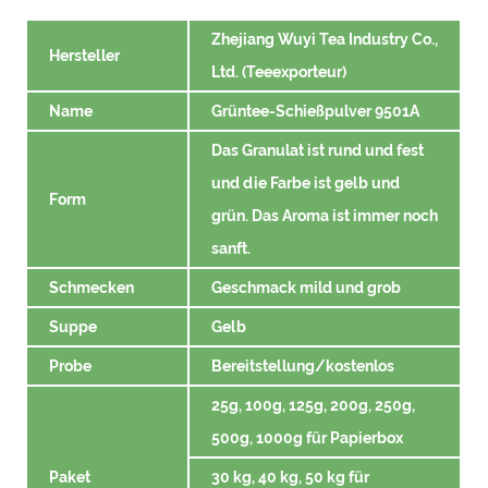
Zhejiang Wuyi Tea Industry Co.,
Hersteller
Ltd. (Teeexporteur)
Name
Grüntee-Schießpulver 9501A
Das Granulat ist rund und fest
und die Farbe ist gelb und
Form
grün. Das Aroma ist immer noch
sanft.
Schmecken
Geschmack mild und grob
Suppe
Gelb
Probe
Bereitstellung/kostenlos
25g, 100g, 125g, 200g, 250g,
500g, 1000g für Papierbox
Paket
30 kg, 40 kg, 50 kg für