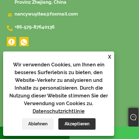
Provinz Zhejiang, China

nancywuyitea@foxmail.com

+86-579-87640136
X
SCHNELLE NAVIGATION
Wir verwenden Cookies, um Ihnen ein
besseres Surferlebnis zu bieten, den
Website-Verkehr zu analysieren und
Heim
Inhalte zu personalisieren. Durch die
Über uns
Nutzung dieser Website stimmen Sie der
Verwendung von Cookies zu.
Produkte
Datenschutzrichtlinie
Nachricht
Ablehnen
Akzeptieren
Video
WhatsApp
Email